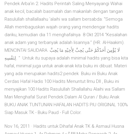
Pendek Arba'in 2. Hadits Perintah Saling Menyayangi Wahai
anak kecil, bacalah basmalah dan makanlah dengan tangan
Rasulullah shallallaahu 'alaihi wa sallam bersabda: “Semoga
Allah membaguskan wajah orang yang mendengar hadits
dariku, kemudian dia 11 menghafalnya 8 Okt 2014 “Kesalahan
anak adam yang terbanyak adalah lisannya.” (HR. Al-Haakim).
MENCINTAI SAUDARA. لَا يُؤْمِنَ أَحَدُكُمْ حَتَّى يُحِبَّ لِأَخِيْهِ مَا يُحِبَّ
لِنَفْسِهِ. “ Untuk itu supaya adalah minimal hadits yang bisa kita
hafal, minimal juga untuk anak-anak kita buku ini dibuat. Materi
yang ada merupakan hadits2 pendek Buku ini Buku Anak
Cerdas Hafal Hadis 100 Hadits Menuntut Ilmu Dll , Buku ini
menyajikan 100 Hadits Rasulullah Shallallahu Alaihi wa Sallam
Mari Menghafal Surat Pendek Dalam Al Quran / Buku Anak
BUKU ANAK TUNTUNAN HAFALAN HADITS PIU ORIGINAL 100%
Siap Masuk TK - Buku Paud - Full Color.
Nov 16, 2011 · Hadits untuk Dihafal Anak TK & Asmaul Husna