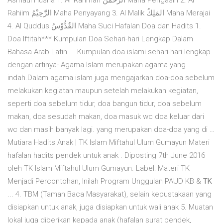
Asmaul Husna 1. Ar Rahman الرَّحْمَنُ Maha Pengasih 2. Ar
Rahiim الرَّحِيْمُ Maha Penyayang 3. Al Malik المَلِكُ Maha Merajai
4. Al Quddus القُدُّوْسُ Maha Suci Hafalan Doa dan Hadits 1.
Doa Iftitah*** Kumpulan Doa Sehari-hari Lengkap Dalam
Bahasa Arab Latin ... Kumpulan doa islami sehari-hari lengkap
dengan artinya- Agama Islam merupakan agama yang
indah.Dalam agama islam juga mengajarkan doa-doa sebelum
melakukan kegiatan maupun setelah melakukan kegiatan,
seperti doa sebelum tidur, doa bangun tidur, doa sebelum
makan, doa sesudah makan, doa masuk wc doa keluar dari
wc dan masih banyak lagi. yang merupakan doa-doa yang di …
Mutiara Hadits Anak | TK Islam Miftahul Ulum Gumayun Materi
hafalan hadits pendek untuk anak . Diposting 7th June 2016
oleh TK Islam Miftahul Ulum Gumayun. Label: Materi TK
Menjadi Percontohan, Inilah Program Unggulan PAUD KB &
TK
... 4. TBM (Taman Baca Masyarakat), selain kepustakaan yang
disiapkan untuk anak, juga disiapkan untuk wali anak 5. Muatan
lokal juga diberikan kepada anak (hafalan surat pendek,