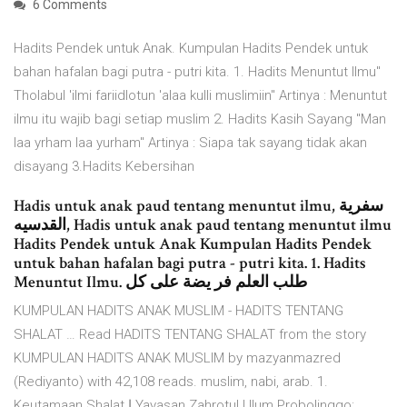
6 Comments
Hadits Pendek untuk Anak. Kumpulan Hadits Pendek untuk
bahan hafalan bagi putra - putri kita. 1. Hadits Menuntut Ilmu"
Tholabul 'ilmi fariidlotun 'alaa kulli muslimiin" Artinya : Menuntut
ilmu itu wajib bagi setiap muslim 2. Hadits Kasih Sayang "Man
laa yrham laa yurham" Artinya : Siapa tak sayang tidak akan
disayang 3.Hadits Kebersihan
Hadis untuk anak paud tentang menuntut ilmu, سفرﻳﺔ
القدسيه, Hadis untuk anak paud tentang menuntut ilmu
Hadits Pendek untuk Anak Kumpulan Hadits Pendek
untuk bahan hafalan bagi putra - putri kita. 1. Hadits
Menuntut Ilmu. طلب العلم فر يضة على كل
KUMPULAN HADITS ANAK MUSLIM - HADITS TENTANG
SHALAT … Read HADITS TENTANG SHALAT from the story
KUMPULAN HADITS ANAK MUSLIM by mazyanmazred
(Rediyanto) with 42,108 reads. muslim, nabi, arab. 1.
Keutamaan Shalat اِ Yayasan Zahrotul Ulum Probolinggo: