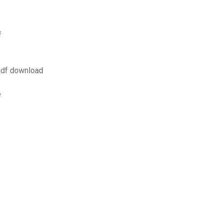
f
pdf download
e