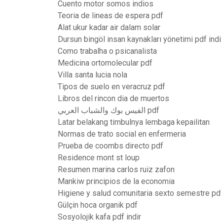
Cuento motor somos indios
Teoria de lineas de espera pdf
Alat ukur kadar air dalam solar
Dursun bingöl insan kaynakları yönetimi pdf indi
Como trabalha o psicanalista
Medicina ortomolecular pdf
Villa santa lucia nola
Tipos de suelo en veracruz pdf
Libros del rincon dia de muertos
الفيس بوك والشباب العربي pdf
Latar belakang timbulnya lembaga kepailitan
Normas de trato social en enfermeria
Prueba de coombs directo pdf
Residence mont st loup
Resumen marina carlos ruiz zafon
Mankiw principios de la economia
Higiene y salud comunitaria sexto semestre pd
Gülçin hoca organik pdf
Sosyolojik kafa pdf indir