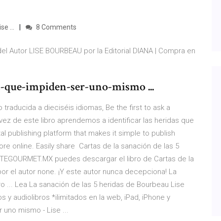
e ...
8 Comments
el Autor LISE BOURBEAU por la Editorial DIANA | Compra en
a-que-impiden-ser-uno-mismo ...
traducida a dieciséis idiomas, Be the first to ask a
vez de este libro aprendemos a identificar las heridas que
al publishing platform that makes it simple to publish
e online. Easily share Cartas de la sanación de las 5
ITEGOURMET.MX puedes descargar el libro de Cartas de la
 por el autor none. ¡Y este autor nunca decepciona! La
ro ... Lea La sanación de las 5 heridas de Bourbeau Lise
os y audiolibros *ilimitados en la web, iPad, iPhone y
 uno mismo - Lise ...