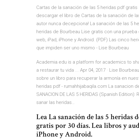
Cartas de la sanación de las 5 heridas pdf gr
descargar el libro de Cartas de la sanación de las
autor nunca decepciona! La sanación de las 5 her
heridas de Bourbeau Lise gratis con una prueba gra
web, iPad, iPhone y Android. (PDF) Las cinco her
que impiden ser uno mismo - Lise Bourbeau
Academia.edu is a platform for academics to sha
a restaurar tu vida ... Apr 04, 2017 · Lise Bourbea
sobre un libro para recuperar la armonía en nuest
heridas pdf - rumahhijabaqila.com La sanacion de
SANACION DE LAS 5 HERIDAS (Spanish Edition): Re
sanar las heridas…
Lea La sanación de las 5 heridas 
gratis por 30 días. Lea libros y au
iPhone y Android.