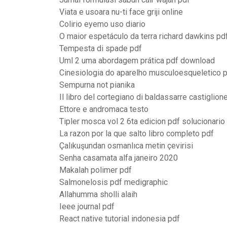
Viata e usoara nu-ti face griji online
Colirio eyemo uso diario
O maior espetáculo da terra richard dawkins pd
Tempesta di spade pdf
Uml 2 uma abordagem prática pdf download
Cinesiologia do aparelho musculoesqueletico 
Sempurna not pianika
Il libro del cortegiano di baldassarre castiglion
Ettore e andromaca testo
Tipler mosca vol 2 6ta edicion pdf solucionario
La razon por la que salto libro completo pdf
Çalıkuşundan osmanlıca metin çevirisi
Senha casamata alfa janeiro 2020
Makalah polimer pdf
Salmonelosis pdf medigraphic
Allahumma sholli alaih
Ieee journal pdf
React native tutorial indonesia pdf