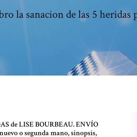
bro la sanacion de las 5 heridas 
AS de LISE BOURBEAU. ENVÍO
 nuevo o segunda mano, sinopsis,