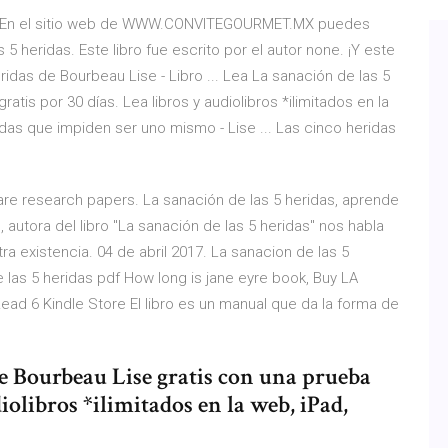
atis En el sitio web de WWW.CONVITEGOURMET.MX puedes
 5 heridas. Este libro fue escrito por el autor none. ¡Y este
idas de Bourbeau Lise - Libro ... Lea La sanación de las 5
tis por 30 días. Lea libros y audiolibros *ilimitados en la
idas que impiden ser uno mismo - Lise ... Las cinco heridas
re research papers. La sanación de las 5 heridas, aprende
u, autora del libro "La sanación de las 5 heridas" nos habla
ra existencia. 04 de abril 2017. La sanacion de las 5
 las 5 heridas pdf How long is jane eyre book, Buy LA
ad 6 Kindle Store El libro es un manual que da la forma de
de Bourbeau Lise gratis con una prueba
diolibros *ilimitados en la web, iPad,