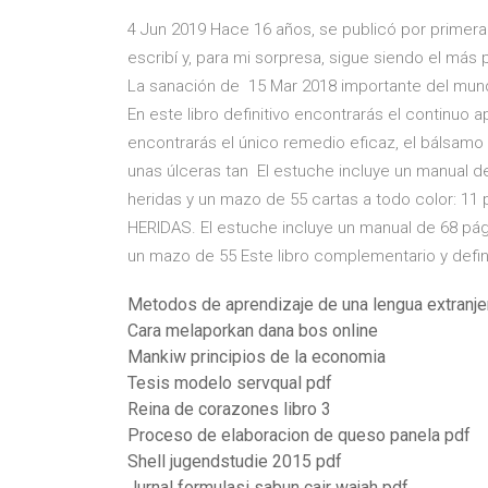
4 Jun 2019 Hace 16 años, se publicó por primera 
escribí y, para mi sorpresa, sigue siendo el más 
La sanación de 15 Mar 2018 importante del mundo 
En este libro definitivo encontrarás el continuo 
encontrarás el único remedio eficaz, el bálsamo 
unas úlceras tan El estuche incluye un manual d
heridas y un mazo de 55 cartas a todo color: 1
HERIDAS. El estuche incluye un manual de 68 pág
un mazo de 55 Este libro complementario y defin
Metodos de aprendizaje de una lengua extranje
Cara melaporkan dana bos online
Mankiw principios de la economia
Tesis modelo servqual pdf
Reina de corazones libro 3
Proceso de elaboracion de queso panela pdf
Shell jugendstudie 2015 pdf
Jurnal formulasi sabun cair wajah pdf