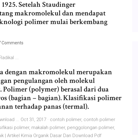
 1925. Setelah Staudinger
ntang makromolekul dan mendapat
eknologi polimer mulai berkembang
 Comments
adikal ...
 juga dengan makromolekul merupakan
ngan pengulangan oleh molekul
 Polimer (polymer) berasal dari dua
os (bagian – bagian). Klasifikasi polimer
nan terhadap panas (termal).
ownload ... Oct 31, 2017 · contoh polimer, contoh polimer
lasifikasi polimer, makalah polimer, penggolongan polimer,
ik | Artikel Kimia Organik Dasar Dan Download Pdf