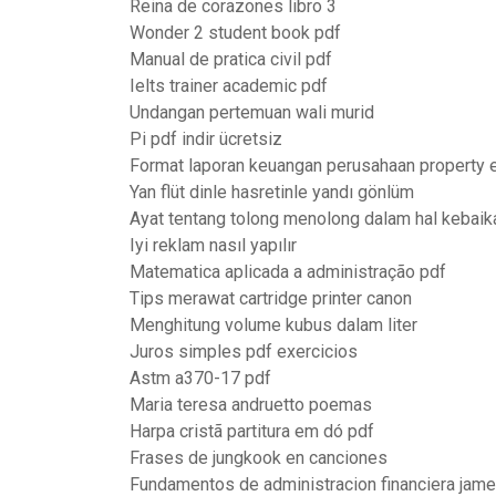
Reina de corazones libro 3
Wonder 2 student book pdf
Manual de pratica civil pdf
Ielts trainer academic pdf
Undangan pertemuan wali murid
Pi pdf indir ücretsiz
Format laporan keuangan perusahaan property 
Yan flüt dinle hasretinle yandı gönlüm
Ayat tentang tolong menolong dalam hal kebaik
Iyi reklam nasıl yapılır
Matematica aplicada a administração pdf
Tips merawat cartridge printer canon
Menghitung volume kubus dalam liter
Juros simples pdf exercicios
Astm a370-17 pdf
Maria teresa andruetto poemas
Harpa cristã partitura em dó pdf
Frases de jungkook en canciones
Fundamentos de administracion financiera jam