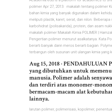
Academia.edu is a platform for academics to sha
polimer Apr 27, 2013 · makalah tentang polimer 
bahan kimia yang banyak digunakan dalam kehidup
meliputi plastik, karet, serat, dan nilon. Bebera
karbohidrat (polisakarida), protein, dan asam nuk
makalah polimer Makalah Kimia POLIMER | Hamzah
Pengertian polimer menurut asalkatanya. Kata Po
berarti banyak dann meros berarti bagian. Polyme
terbangun oleh susunan unit ulangan kimia yang ke
Aug 15, 2018 · PENDAHULUAN Po
yang dibutuhkan untuk memenuh
manusia. Polimer adalah senyawa 
dan terdiri atas monomer-monom
bermacam-macam alat kebutuhan mi
lainnya.
larutan polimer, polimerisasi, kopolimer, penentu