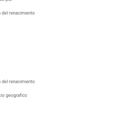
a del renacimiento
a del renacimiento
cio geografico