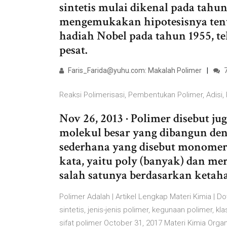
sintetis mulai dikenal pada tahun
mengemukakan hipotesisnya te
hadiah Nobel pada tahun 1955, t
pesat.
Faris_Farida@yuhu.com: Makalah Polimer
7
Reaksi Polimerisasi, Pembentukan Polimer, Adisi, R
Nov 26, 2013 · Polimer disebut
molekul besar yang dibangun de
sederhana yang disebut monomer.
kata, yaitu poly (banyak) dan mer
salah satunya berdasarkan ketaha
Polimer Adalah | Artikel Lengkap Materi Kimia | D
sintetis, jenis-jenis polimer, kegunaan polimer, k
sifat polimer October 31, 2017 Materi Kimia Organ