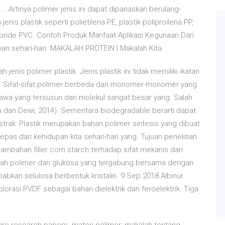
.. Artinya polimer jenis ini dapat dipanaskan berulang-
enis plastik seperti polietilena PE, plastik poliproilena PP,
l chloride PVC. Contoh Produk Manfaat Aplikasi Kegunaan Dari
an sehari-hari. MAKALAH PROTEIN | Makalah Kita
jenis polimer plastik. Jenis plastik ini tidak memiliki ikatan
an Sifat-sifat polimer berbeda dari monomer-monomer yang
wa yang tersusun dari molekul sangat besar yang Salah
an dan Dewi, 2014). Sementara biodegradable berarti dapat
trak: Plastik merupakan bahan polimer sintesis yang dibuat
epas dari kehidupan kita sehari-hari yang. Tujuan penelitian
ambahan filler corn starch terhadap sifat mekanis dari
lah polimer dari glukosa yang tergabung bersama dengan
yebabkan selulosa berbentuk kristalin 9 Sep 2018 Albinur
lorasi PVDF sebagai bahan dielektrik dan feroelektrik. Tiga