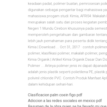
keadaan padat, polimer buatan, pemrosesan polim
digunakan sebagai pengantar bagi mahasiswa yan
mahasiswa progam studi: Kimia, AFRI54: Makalah
merupakan salah satu dari proses kegiatan pembe
Negeri 1 Mundu Cirebon khususnya pada semeste
memperoleh pengetahuan dan gambaran tentang m
lebih jauh pemahaman para peserta didik tentang 
Kimia | Download ... Oct 31, 2017 · contoh polimer
polimer, klasifikasi polimer, makalah polimer, pe
Kimia Organik | Artikel Kimia Organik Dasar Dan 
Polimer ... Artinya polimer jenis ini dapat dipana
adalah jenis plastik seperti polietilena PE, plastik p
polivinil chloride PVC. Contoh Produk Manfaat Ap
dalam kehidupan sehari-hari.
Clasificacion palm coein figo pdf
Adiccion a las redes sociales en mexico pdf
Resumen de la obra quien se ha llevado mi que