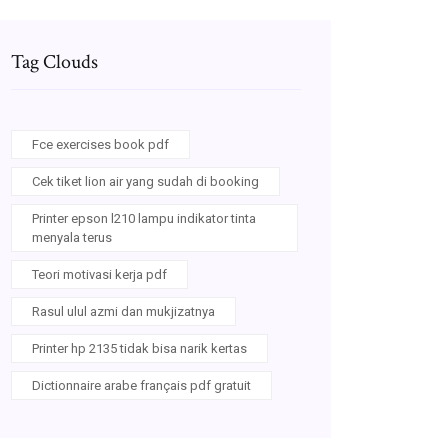
Tag Clouds
Fce exercises book pdf
Cek tiket lion air yang sudah di booking
Printer epson l210 lampu indikator tinta
menyala terus
Teori motivasi kerja pdf
Rasul ulul azmi dan mukjizatnya
Printer hp 2135 tidak bisa narik kertas
Dictionnaire arabe français pdf gratuit