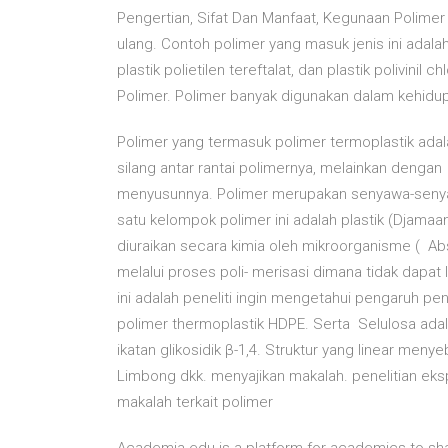
Pengertian, Sifat Dan Manfaat, Kegunaan Polimer .
ulang. Contoh polimer yang masuk jenis ini adalah j
plastik polietilen tereftalat, dan plastik polivini
Polimer. Polimer banyak digunakan dalam kehidup
Polimer yang termasuk polimer termoplastik adalah 
silang antar rantai polimernya, melainkan deng
menyusunnya. Polimer merupakan senyawa-senya
satu kelompok polimer ini adalah plastik (Djama
diuraikan secara kimia oleh mikroorganisme ( Abs
melalui proses poli- merisasi dimana tidak dapat l
ini adalah peneliti ingin mengetahui pengaruh pen
polimer thermoplastik HDPE. Serta Selulosa ada
ikatan glikosidik β-1,4. Struktur yang linear men
Limbong dkk. menyajikan makalah. penelitian eksp
makalah terkait polimer