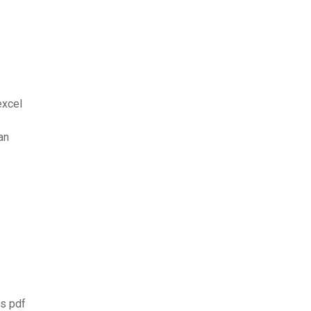
excel
an
es pdf