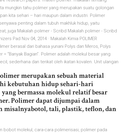
re research papers. materi polimer: makalah tentang
Kita mungkin tahu polimer yang merupakan suatu golongan
an kita sehari – hari maupun dalam industri. Polimer
pa senyawa penting dalam tubuh makhluk hidup, yaitu
leat, juga Makalah polimer - Scribd Makalah polimer - Scribd
izers Pad Nov 04, 2014 · Makalah Kimia POLIMER
limer berasal dari bahasa yunani Polys dan Meros, Polys
r = “Banyak Bagian”. Polimer adalah molekul besar yang
cil, sederhana dan terikat oleh ikatan kovalen. Unit ulangan
limer merupakan sebuah material
i kebutuhan hidup sehari-hari
yang bermassa molekul relatif besar
er. Polimer dapat dijumpai dalam
salnyabotol, tali, plastik, teflon, dan
an bobot molekul, cara-cara polimerisasi, polimer pada