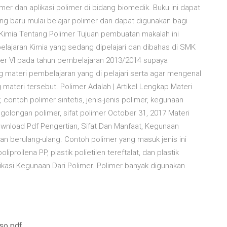
er dan aplikasi polimer di bidang biomedik. Buku ini dapat
g baru mulai belajar polimer dan dapat digunakan bagi
 Kimia Tentang Polimer Tujuan pembuatan makalah ini
lajaran Kimia yang sedang dipelajari dan dibahas di SMK
r VI pada tahun pembelajaran 2013/2014 supaya
ateri pembelajaran yang di pelajari serta agar mengenal
materi tersebut. Polimer Adalah | Artikel Lengkap Materi
, contoh polimer sintetis, jenis-jenis polimer, kegunaan
nggolongan polimer, sifat polimer October 31, 2017 Materi
Download Pdf Pengertian, Sifat Dan Manfaat, Kegunaan
skan berulang-ulang. Contoh polimer yang masuk jenis ini
oliproilena PP, plastik polietilen tereftalat, dan plastik
likasi Kegunaan Dari Polimer. Polimer banyak digunakan
so pdf