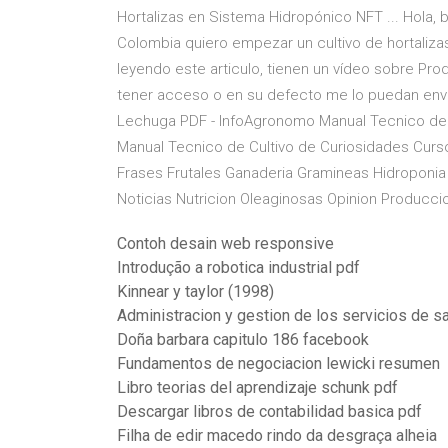
Hortalizas en Sistema Hidropónico NFT ... Hola,
Colombia quiero empezar un cultivo de hortaliza
leyendo este articulo, tienen un vídeo sobre Pro
tener acceso o en su defecto me lo puedan envi
Lechuga PDF - InfoAgronomo Manual Tecnico de 
Manual Tecnico de Cultivo de Curiosidades Curso
Frases Frutales Ganaderia Gramineas Hidroponi
Noticias Nutricion Oleaginosas Opinion Producci
Contoh desain web responsive
Introdução a robotica industrial pdf
Kinnear y taylor (1998)
Administracion y gestion de los servicios de s
Doña barbara capitulo 186 facebook
Fundamentos de negociacion lewicki resumen
Libro teorias del aprendizaje schunk pdf
Descargar libros de contabilidad basica pdf
Filha de edir macedo rindo da desgraça alheia