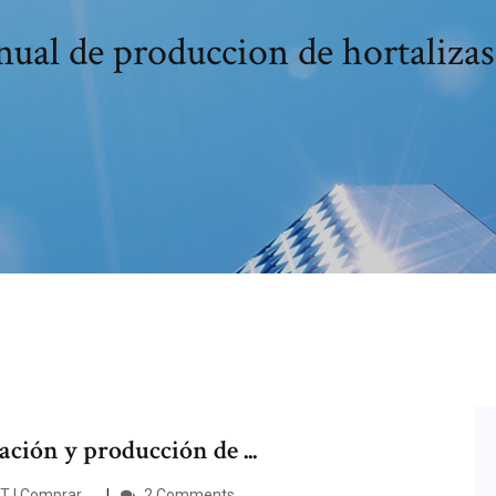
ual de produccion de hortalizas
ción y producción de ...
| Comprar ...
2 Comments