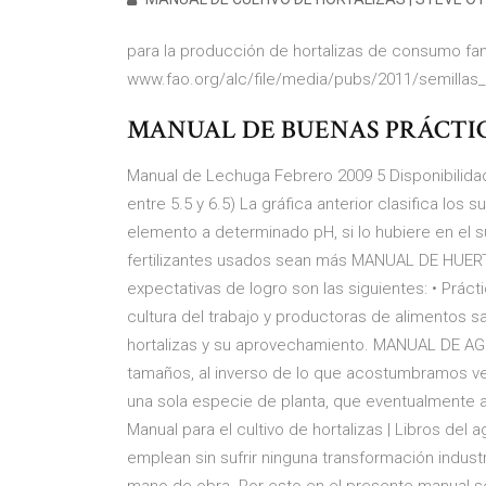
para la producción de hortalizas de consumo famili
www.fao.org/alc/file/media/pubs/2011/semillas_huer
MANUAL DE BUENAS PRÁCTIC
Manual de Lechuga Febrero 2009 5 Disponibilida
entre 5.5 y 6.5) La gráfica anterior clasifica los s
elemento a determinado pH, si lo hubiere en el su
fertilizantes usados sean más MANUAL DE HUERT
expectativas de logro son las siguientes: • Prác
cultura del trabajo y productoras de alimentos 
hortalizas y su aprovechamiento. MANUAL DE AG
tamaños, al inverso de lo que acostumbramos ver
una sola especie de planta, que eventualmente 
Manual para el cultivo de hortalizas | Libros del 
emplean sin sufrir ninguna transformación industr