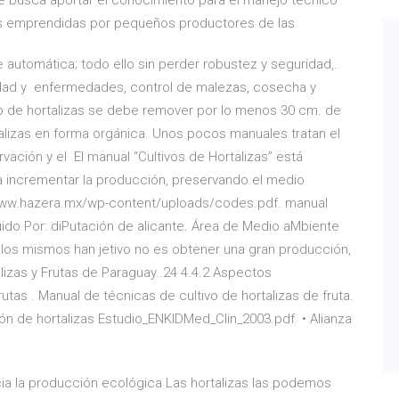
e busca aportar el conocimiento para el manejo técnico
las emprendidas por pequeños productores de las
 automática; todo ello sin perder robustez y seguridad,.
idad y enfermedades, control de malezas, cosecha y
vo de hortalizas se debe remover por lo menos 30 cm. de
alizas en forma orgánica. Unos pocos manuales tratan el
ervación y el El manual “Cultivos de Hortalizas” está
a incrementar la producción, preservando el medio
//www.hazera.mx/wp-content/uploads/codes.pdf. manual
uido Por: diPutación de alicante. Área de Medio aMbiente
ellos mismos han jetivo no es obtener una gran producción,
lizas y Frutas de Paraguay..24 4.4.2 Aspectos
tas . Manual de técnicas de cultivo de hortalizas de fruta.
ón de hortalizas Estudio_ENKIDMed_Clin_2003.pdf. • Alianza
ia la producción ecológica Las hortalizas las podemos