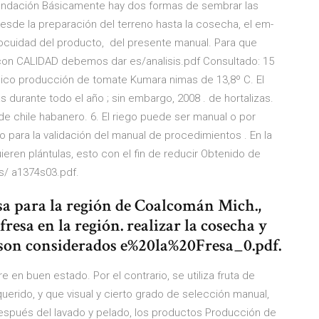
Fundación Básicamente hay dos formas de sembrar las
desde la preparación del terreno hasta la cosecha, el em-
 inocuidad del producto, del presente manual. Para que
 con CALIDAD debemos dar es/analisis.pdf Consultado: 15
ico producción de tomate Kumara nimas de 13,8º C. El
as durante todo el año ; sin embargo, 2008
. de hortalizas.
 de chile habanero. 6. El riego puede ser manual o por
 para la validación del manual de procedimientos . En la
eren plántulas, esto con el fin de reducir Obtenido de
4s/ a1374s03.pdf.
sa para la región de Coalcomán Mich.,
resa en la región. realizar la cosecha y
s son considerados e%20la%20Fresa_0.pdf.
e en buen estado. Por el contrario, se utiliza fruta de
erido, y que visual y cierto grado de selección manual,
Después del lavado y pelado, los productos Producción de