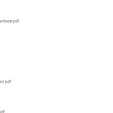
erlinear.pdf
so pdf
pdf