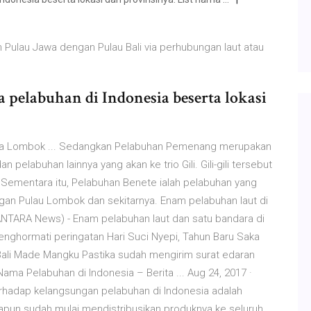
Pulau Jawa dengan Pulau Bali via perhubungan laut atau
 pelabuhan di Indonesia beserta lokasi
pa Lombok ... Sedangkan Pelabuhan Pemenang merupakan
n pelabuhan lainnya yang akan ke trio Gili. Gili-gili tersebut
an. Sementara itu, Pelabuhan Benete ialah pelabuhan yang
 Pulau Lombok dan sekitarnya. Enam pelabuhan laut di
ANTARA News) - Enam pelabuhan laut dan satu bandara di
menghormati peringatan Hari Suci Nyepi, Tahun Baru Saka
 Bali Made Mangku Pastika sudah mengirim surat edaran
ama Pelabuhan di Indonesia – Berita ... Aug 24, 2017 ·
erhadap kelangsungan pelabuhan di Indonesia adalah
pun sudah mulai mendistribusikan produknya ke seluruh