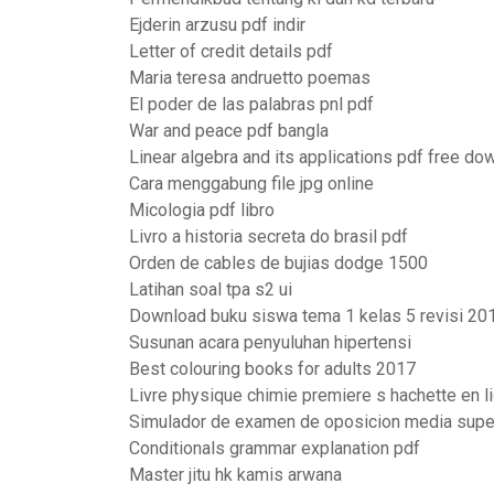
Ejderin arzusu pdf indir
Letter of credit details pdf
Maria teresa andruetto poemas
El poder de las palabras pnl pdf
War and peace pdf bangla
Linear algebra and its applications pdf free do
Cara menggabung file jpg online
Micologia pdf libro
Livro a historia secreta do brasil pdf
Orden de cables de bujias dodge 1500
Latihan soal tpa s2 ui
Download buku siswa tema 1 kelas 5 revisi 20
Susunan acara penyuluhan hipertensi
Best colouring books for adults 2017
Livre physique chimie premiere s hachette en l
Simulador de examen de oposicion media supe
Conditionals grammar explanation pdf
Master jitu hk kamis arwana