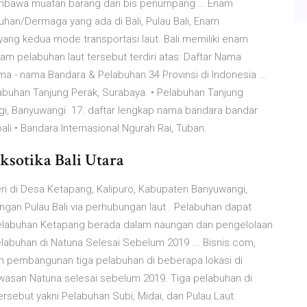
 membawa muatan barang dan bis penumpang … Enam
han/Dermaga yang ada di Bali, Pulau Bali, Enam
ang kedua mode transportasi laut. Bali memiliki enam
am pelabuhan laut tersebut terdiri atas: Daftar Nama
a - nama Bandara & Pelabuhan 34 Provinsi di Indonesia ...
labuhan Tanjung Perak, Surabaya. • Pelabuhan Tanjung
i, Banyuwangi. 17. daftar lengkap nama bandara bandar
ali • Bandara Internasional Ngurah Rai, Tuban.
Eksotika Bali Utara
i di Desa Ketapang, Kalipuro, Kabupaten Banyuwangi,
an Pulau Bali via perhubungan laut . Pelabuhan dapat
Pelabuhan Ketapang berada dalam naungan dan pengelolaan
abuhan di Natuna Selesai Sebelum 2019 ... Bisnis.com,
 pembangunan tiga pelabuhan di beberapa lokasi di
wasan Natuna selesai sebelum 2019. Tiga pelabuhan di
ersebut yakni Pelabuhan Subi, Midai, dan Pulau Laut.