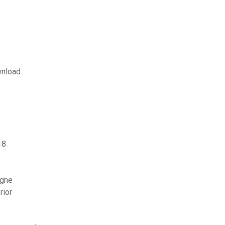
wnload
18
igne
rior