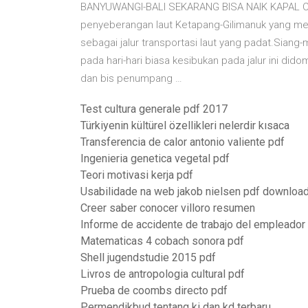
BANYUWANGI-BALI SEKARANG BISA NAIK KAPAL CEP
penyeberangan laut Ketapang-Gilimanuk yang men
sebagai jalur transportasi laut yang padat.Siang
pada hari-hari biasa kesibukan pada jalur ini d
dan bis penumpang …
Test cultura generale pdf 2017
Türkiyenin kültürel özellikleri nelerdir kısaca
Transferencia de calor antonio valiente pdf
Ingenieria genetica vegetal pdf
Teori motivasi kerja pdf
Usabilidade na web jakob nielsen pdf downloa
Creer saber conocer villoro resumen
Informe de accidente de trabajo del empleador o
Matematicas 4 cobach sonora pdf
Shell jugendstudie 2015 pdf
Livros de antropologia cultural pdf
Prueba de coombs directo pdf
Permendikbud tentang ki dan kd terbaru