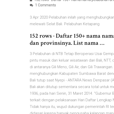
1 Comments
3 Apr 2020 Pelabuhan inilah yang menghubungkan 
melewati Selat Bali. Pelabuhan Ketapang
152 rows · Daftar 150+ nama nama
dan provinsinya. List nama …
3 Pelabuhan di NTB Tetap Beroperasi Usai Gem
pintu masuk dan keluar wisatawan dari Bali, NTT, da
di antaranya Gili Meno, Gili Air, dan Gili Trawang
menghubungkan Kabupaten Sumbawa Barat dengan
Bali tutup saat Nyepi - ANTARA News Denpasar (
Bali akan ditutup sementara secara total untuk 
1936, pada hari Senin, 31 Maret 2014. "Gubernur
terkait dengan pelaksanaan Hari Daftar Lengkap N
Tidak hanya itu, wujud dukungan pemerintah RI t
didasari karena banyak pengusaha kalangan mana