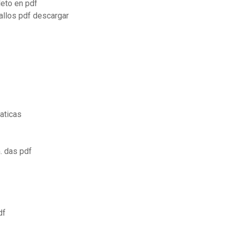
leto en pdf
ballos pdf descargar
aticas
. das pdf
df