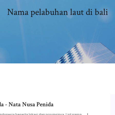
Nama pelabuhan laut di bali
a - Nata Nusa Penida
donesia beserta lokasi dan provinsinya. List nama …