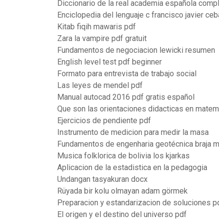
Diccionario de la real academia española comp
Enciclopedia del lenguaje c francisco javier ce
Kitab fiqih mawaris pdf
Zara la vampire pdf gratuit
Fundamentos de negociacion lewicki resumen
English level test pdf beginner
Formato para entrevista de trabajo social
Las leyes de mendel pdf
Manual autocad 2016 pdf gratis español
Que son las orientaciones didacticas en matem
Ejercicios de pendiente pdf
Instrumento de medicion para medir la masa
Fundamentos de engenharia geotécnica braja m
Musica folklorica de bolivia los kjarkas
Aplicacion de la estadistica en la pedagogia
Undangan tasyakuran docx
Rüyada bir kolu olmayan adam görmek
Preparacion y estandarizacion de soluciones p
El origen y el destino del universo pdf