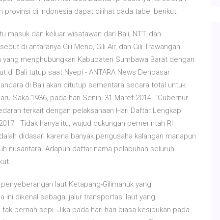
rovinsi di Indonesia dapat dilihat pada tabel berikut.
masuk dan keluar wisatawan dari Bali, NTT, dan
ersebut di antaranya Gili Meno, Gili Air, dan Gili Trawangan.
han yang menghubungkan Kabupaten Sumbawa Barat dengan
ut di Bali tutup saat Nyepi - ANTARA News Denpasar
ndara di Bali akan ditutup sementara secara total untuk
aru Saka 1936, pada hari Senin, 31 Maret 2014. "Gubernur
edaran terkait dengan pelaksanaan Hari Daftar Lengkap
 2017 · Tidak hanya itu, wujud dukungan pemerintah RI
adalah didasari karena banyak pengusaha kalangan manapun
ruh nusantara. Adapun daftar nama pelabuhan seluruh
kut.
r penyeberangan laut Ketapang-Gilimanuk yang
ni dikenal sebagai jalur transportasi laut yang
ak pernah sepi. Jika pada hari-hari biasa kesibukan pada