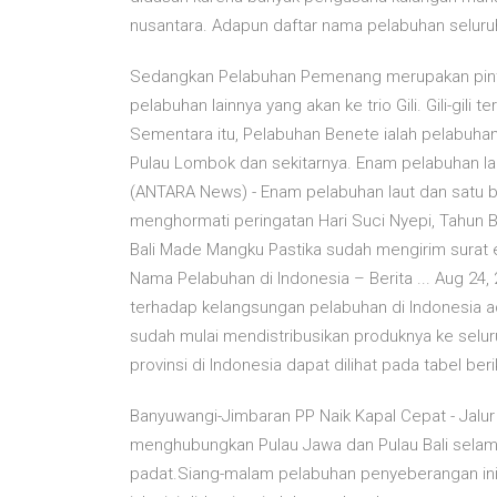
nusantara. Adapun daftar nama pelabuhan seluruh p
Sedangkan Pelabuhan Pemenang merupakan pintu 
pelabuhan lainnya yang akan ke trio Gili. Gili-gili t
Sementara itu, Pelabuhan Benete ialah pelabu
Pulau Lombok dan sekitarnya. Enam pelabuhan la
(ANTARA News) - Enam pelabuhan laut dan satu ba
menghormati peringatan Hari Suci Nyepi, Tahun B
Bali Made Mangku Pastika sudah mengirim surat 
Nama Pelabuhan di Indonesia – Berita ... Aug 24,
terhadap kelangsungan pelabuhan di Indonesia 
sudah mulai mendistribusikan produknya ke selu
provinsi di Indonesia dapat dilihat pada tabel beri
Banyuwangi-Jimbaran PP Naik Kapal Cepat - Jalu
menghubungkan Pulau Jawa dan Pulau Bali selama i
padat.Siang-malam pelabuhan penyeberangan ini t