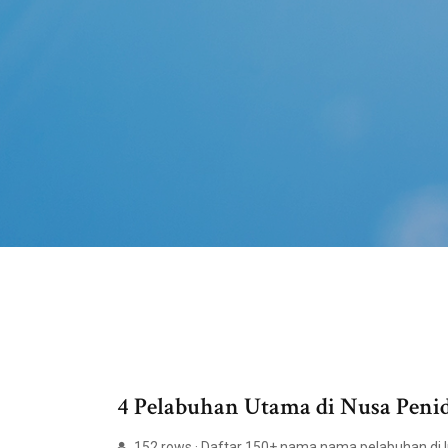
4 Pelabuhan Utama di Nusa Penid
152 rows · Daftar 150+ nama nama pelabuhan di In