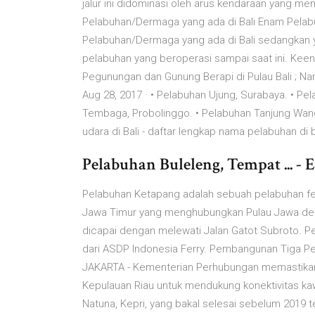
jalur ini didominasi oleh arus kendaraan yang
Pelabuhan/Dermaga yang ada di Bali Enam Pelabu
Pelabuhan/Dermaga yang ada di Bali sedangkan y
pelabuhan yang beroperasi sampai saat ini. Keen
Pegunungan dan Gunung Berapi di Pulau Bali ; Nam
Aug 28, 2017 · • Pelabuhan Ujung, Surabaya. • Pe
Tembaga, Probolinggo. • Pelabuhan Tanjung Wang
udara di Bali - daftar lengkap nama pelabuhan di b
Pelabuhan Buleleng, Tempat ... - 
Pelabuhan Ketapang adalah sebuah pelabuhan fer
Jawa Timur yang menghubungkan Pulau Jawa deng
dicapai dengan melewati Jalan Gatot Subroto. 
dari ASDP Indonesia Ferry. Pembangunan Tiga Pel
JAKARTA - Kementerian Perhubungan memastikan
Kepulauan Riau untuk mendukung konektivitas ka
Natuna, Kepri, yang bakal selesai sebelum 2019 t