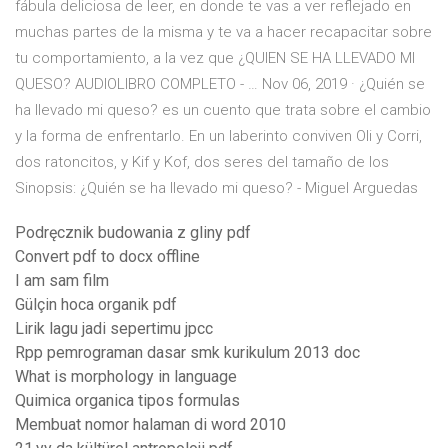
fábula deliciosa de leer, en donde te vas a ver reflejado en
muchas partes de la misma y te va a hacer recapacitar sobre
tu comportamiento, a la vez que ¿QUIEN SE HA LLEVADO MI
QUESO? AUDIOLIBRO COMPLETO - … Nov 06, 2019 · ¿Quién se
ha llevado mi queso? es un cuento que trata sobre el cambio
y la forma de enfrentarlo. En un laberinto conviven Oli y Corri,
dos ratoncitos, y Kif y Kof, dos seres del tamaño de los
Sinopsis: ¿Quién se ha llevado mi queso? - Miguel Arguedas
Podręcznik budowania z gliny pdf
Convert pdf to docx offline
I am sam film
Gülçin hoca organik pdf
Lirik lagu jadi sepertimu jpcc
Rpp pemrograman dasar smk kurikulum 2013 doc
What is morphology in language
Quimica organica tipos formulas
Membuat nomor halaman di word 2010