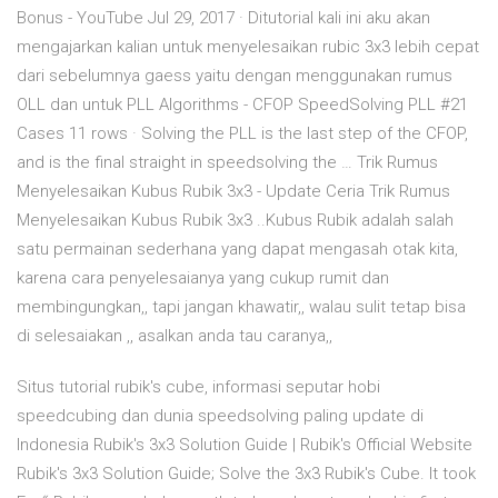
Bonus - YouTube Jul 29, 2017 · Ditutorial kali ini aku akan
mengajarkan kalian untuk menyelesaikan rubic 3x3 lebih cepat
dari sebelumnya gaess yaitu dengan menggunakan rumus
OLL dan untuk PLL Algorithms - CFOP SpeedSolving PLL #21
Cases 11 rows · Solving the PLL is the last step of the CFOP,
and is the final straight in speedsolving the … Trik Rumus
Menyelesaikan Kubus Rubik 3x3 - Update Ceria Trik Rumus
Menyelesaikan Kubus Rubik 3x3 ..Kubus Rubik adalah salah
satu permainan sederhana yang dapat mengasah otak kita,
karena cara penyelesaianya yang cukup rumit dan
membingungkan,, tapi jangan khawatir,, walau sulit tetap bisa
di selesaiakan ,, asalkan anda tau caranya,,
Situs tutorial rubik's cube, informasi seputar hobi
speedcubing dan dunia speedsolving paling update di
Indonesia Rubik's 3x3 Solution Guide | Rubik's Official Website
Rubik's 3x3 Solution Guide; Solve the 3x3 Rubik's Cube. It took