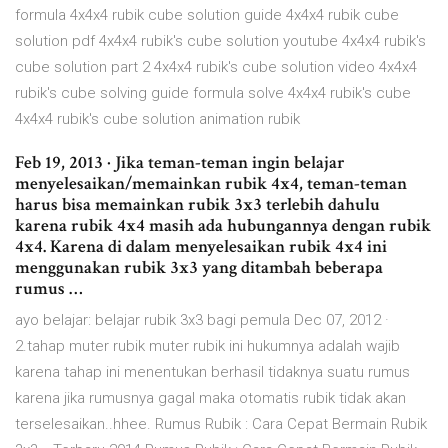
formula 4x4x4 rubik cube solution guide 4x4x4 rubik cube
solution pdf 4x4x4 rubik's cube solution youtube 4x4x4 rubik's
cube solution part 2 4x4x4 rubik's cube solution video 4x4x4
rubik's cube solving guide formula solve 4x4x4 rubik's cube
4x4x4 rubik's cube solution animation rubik
Feb 19, 2013 · Jika teman-teman ingin belajar
menyelesaikan/memainkan rubik 4x4, teman-teman
harus bisa memainkan rubik 3x3 terlebih dahulu
karena rubik 4x4 masih ada hubungannya dengan rubik
4x4. Karena di dalam menyelesaikan rubik 4x4 ini
menggunakan rubik 3x3 yang ditambah beberapa
rumus …
ayo belajar: belajar rubik 3x3 bagi pemula Dec 07, 2012 ·
2.tahap muter rubik muter rubik ini hukumnya adalah wajib
karena tahap ini menentukan berhasil tidaknya suatu rumus
karena jika rumusnya gagal maka otomatis rubik tidak akan
terselesaikan..hhee. Rumus Rubik : Cara Cepat Bermain Rubik