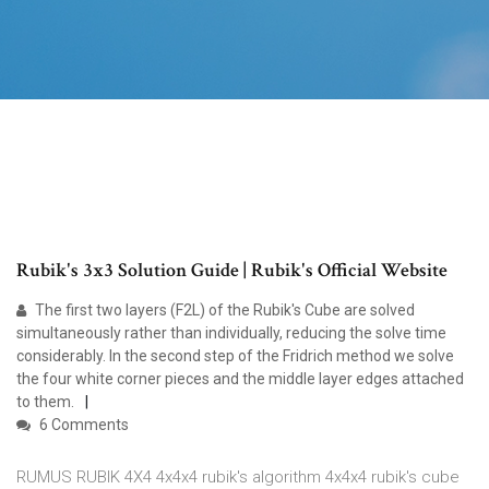
Rubik's 3x3 Solution Guide | Rubik's Official Website
The first two layers (F2L) of the Rubik's Cube are solved
simultaneously rather than individually, reducing the solve time
considerably. In the second step of the Fridrich method we solve
the four white corner pieces and the middle layer edges attached
to them.
6 Comments
RUMUS RUBIK 4X4 4x4x4 rubik's algorithm 4x4x4 rubik's cube