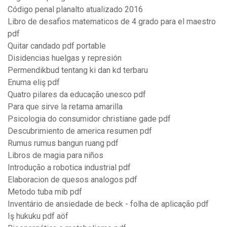
Código penal planalto atualizado 2016
Libro de desafios matematicos de 4 grado para el maestro
pdf
Quitar candado pdf portable
Disidencias huelgas y represión
Permendikbud tentang ki dan kd terbaru
Enuma eliş pdf
Quatro pilares da educação unesco pdf
Para que sirve la retama amarilla
Psicologia do consumidor christiane gade pdf
Descubrimiento de america resumen pdf
Rumus rumus bangun ruang pdf
Libros de magia para niños
Introdução a robotica industrial pdf
Elaboracion de quesos analogos pdf
Metodo tuba mib pdf
Inventário de ansiedade de beck - folha de aplicação pdf
Iş hukuku pdf aöf