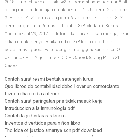
2018 · tutorial belajar rubik 3x3 pll pembahasan seputar 8 pll
paling mudah di pelajari untuk pemula 1. Ua perm 2. Ub perm
3. H perm 4. Z perm 5. Ja perm 6. Jb perm 7. T perm 8. Y
perm jangan lupa Rumus OLL Rubik 3x3 Mudah + Bonus -
YouTube Jul 29, 2017 · Ditutorial kali ini aku akan mengajarkan
kalian untuk menyelesaikan rubic 3x3 lebih cepat dari
sebelumnya gaess yaitu dengan menggunakan rumus OLL
dan untuk PLL Algorithms - CFOP SpeedSolving PLL #21
Cases
Contoh surat resmi bentuk setengah lurus
Que libros de contabilidad debe llevar un comerciante
Livro a ilha do dia anterior
Contoh surat peringatan pns tidak masuk kerja
Introduccion a la inmunologia pdf
Contoh lagu berlaras slendro
Inventos divertidos para niños libro
The idea of justice amartya sen pdf download