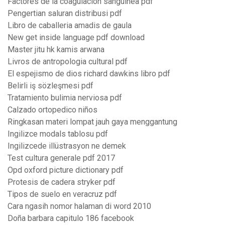
Factores de la coagulacion sanguinea pdf
Pengertian saluran distribusi pdf
Libro de caballeria amadis de gaula
New get inside language pdf download
Master jitu hk kamis arwana
Livros de antropologia cultural pdf
El espejismo de dios richard dawkins libro pdf
Belirli iş sözleşmesi pdf
Tratamiento bulimia nerviosa pdf
Calzado ortopedico niños
Ringkasan materi lompat jauh gaya menggantung
Ingilizce modals tablosu pdf
Ingilizcede illüstrasyon ne demek
Test cultura generale pdf 2017
Opd oxford picture dictionary pdf
Protesis de cadera stryker pdf
Tipos de suelo en veracruz pdf
Cara ngasih nomor halaman di word 2010
Doña barbara capitulo 186 facebook