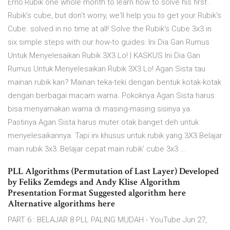
Ernő Rubik one whole month to learn how to solve his first .
Rubik’s cube, but don't worry, we'll help you to get your Rubik’s
Cube. solved in no time at all! Solve the Rubik's Cube 3x3 in
six simple steps with our how-to guides: Ini Dia Gan Rumus
Untuk Menyelesaikan Rubik 3X3 Lo! | KASKUS Ini Dia Gan
Rumus Untuk Menyelesaikan Rubik 3X3 Lo! Agan Sista tau
mainan rubik kan? Mainan teka-teki dengan bentuk kotak-kotak
dengan berbagai macam warna. Pokoknya Agan Sista harus
bisa menyamakan warna di masing-masing sisinya ya.
Pastinya Agan Sista harus muter otak banget deh untuk
menyelesaikannya. Tapi ini khusus untuk rubik yang 3X3 Belajar
main rubik 3x3: Belajar cepat main rubik' cube 3x3 ...
PLL Algorithms (Permutation of Last Layer) Developed
by Feliks Zemdegs and Andy Klise Algorithm
Presentation Format Suggested algorithm here
Alternative algorithms here
PART 6 : BELAJAR 8 PLL PALING MUDAH - YouTube Jun 27,