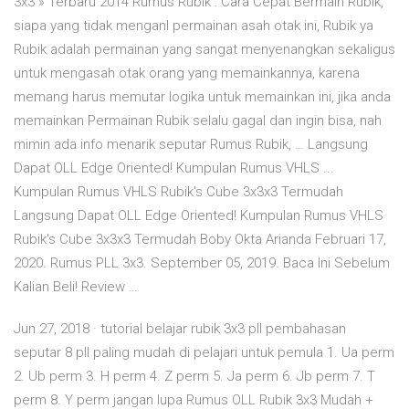
3x3 » Terbaru 2014 Rumus Rubik : Cara Cepat Bermain Rubik,
siapa yang tidak menganl permainan asah otak ini, Rubik ya
Rubik adalah permainan yang sangat menyenangkan sekaligus
untuk mengasah otak orang yang memainkannya, karena
memang harus memutar logika untuk memainkan ini, jika anda
memainkan Permainan Rubik selalu gagal dan ingin bisa, nah
mimin ada info menarik seputar Rumus Rubik, … Langsung
Dapat OLL Edge Oriented! Kumpulan Rumus VHLS ...
Kumpulan Rumus VHLS Rubik's Cube 3x3x3 Termudah
Langsung Dapat OLL Edge Oriented! Kumpulan Rumus VHLS
Rubik's Cube 3x3x3 Termudah Boby Okta Arianda Februari 17,
2020. Rumus PLL 3x3. September 05, 2019. Baca Ini Sebelum
Kalian Beli! Review …
Jun 27, 2018 · tutorial belajar rubik 3x3 pll pembahasan
seputar 8 pll paling mudah di pelajari untuk pemula 1. Ua perm
2. Ub perm 3. H perm 4. Z perm 5. Ja perm 6. Jb perm 7. T
perm 8. Y perm jangan lupa Rumus OLL Rubik 3x3 Mudah +